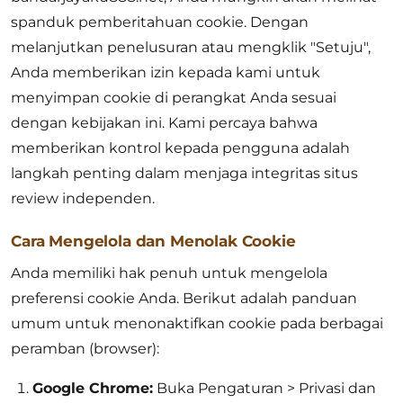
spanduk pemberitahuan cookie. Dengan
melanjutkan penelusuran atau mengklik "Setuju",
Anda memberikan izin kepada kami untuk
menyimpan cookie di perangkat Anda sesuai
dengan kebijakan ini. Kami percaya bahwa
memberikan kontrol kepada pengguna adalah
langkah penting dalam menjaga integritas situs
review independen.
Cara Mengelola dan Menolak Cookie
Anda memiliki hak penuh untuk mengelola
preferensi cookie Anda. Berikut adalah panduan
umum untuk menonaktifkan cookie pada berbagai
peramban (browser):
Google Chrome:
Buka Pengaturan > Privasi dan