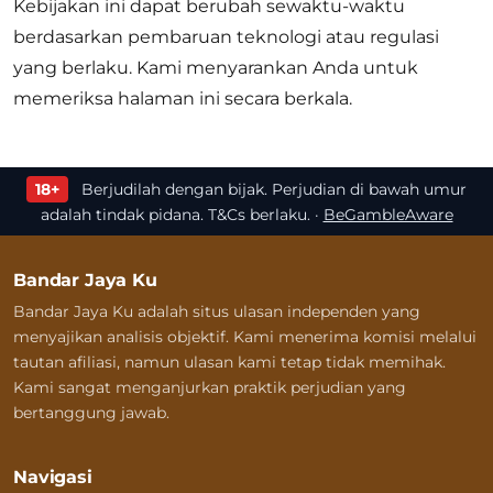
Kebijakan ini dapat berubah sewaktu-waktu
berdasarkan pembaruan teknologi atau regulasi
yang berlaku. Kami menyarankan Anda untuk
memeriksa halaman ini secara berkala.
18+
Berjudilah dengan bijak. Perjudian di bawah umur
adalah tindak pidana. T&Cs berlaku. ·
BeGambleAware
Bandar Jaya Ku
Bandar Jaya Ku adalah situs ulasan independen yang
menyajikan analisis objektif. Kami menerima komisi melalui
tautan afiliasi, namun ulasan kami tetap tidak memihak.
Kami sangat menganjurkan praktik perjudian yang
bertanggung jawab.
Navigasi