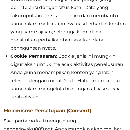
berinteraksi dengan situs kami. Data yang
dikumpulkan bersifat anonim dan membantu
kami dalam melakukan evaluasi terhadap konten
yang kami sajikan, sehingga kami dapat
melakukan perbaikan berdasarkan data
penggunaan nyata.
Cookie Pemasaran:
Cookie jenis ini mungkin
digunakan untuk melacak aktivitas penelusuran
Anda guna menampilkan konten yang lebih
relevan dengan minat Anda. Hal ini membantu
kami dalam mengelola hubungan afiliasi secara
lebih efisien.
Mekanisme Persetujuan (Consent)
Saat pertama kali mengunjungi
bandarjayaku888.net, Anda mungkin akan melihat