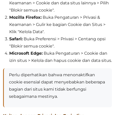
Keamanan > Cookie dan data situs lainnya > Pilih
"Blokir semua cookie".
Mozilla Firefox:
Buka Pengaturan > Privasi &
Keamanan > Gulir ke bagian Cookie dan Situs >
Klik "Kelola Data".
Safari:
Buka Preferensi > Privasi > Centang opsi
"Blokir semua cookie".
Microsoft Edge:
Buka Pengaturan > Cookie dan
izin situs > Kelola dan hapus cookie dan data situs.
Perlu diperhatikan bahwa menonaktifkan
cookie esensial dapat menyebabkan beberapa
bagian dari situs kami tidak berfungsi
sebagaimana mestinya.