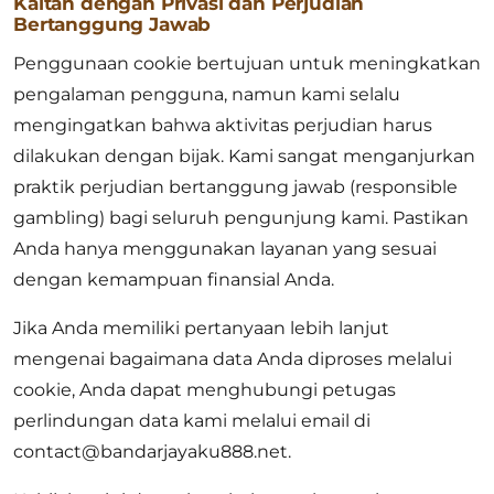
Kaitan dengan Privasi dan Perjudian
Bertanggung Jawab
Penggunaan cookie bertujuan untuk meningkatkan
pengalaman pengguna, namun kami selalu
mengingatkan bahwa aktivitas perjudian harus
dilakukan dengan bijak. Kami sangat menganjurkan
praktik perjudian bertanggung jawab (responsible
gambling) bagi seluruh pengunjung kami. Pastikan
Anda hanya menggunakan layanan yang sesuai
dengan kemampuan finansial Anda.
Jika Anda memiliki pertanyaan lebih lanjut
mengenai bagaimana data Anda diproses melalui
cookie, Anda dapat menghubungi petugas
perlindungan data kami melalui email di
contact@bandarjayaku888.net
.