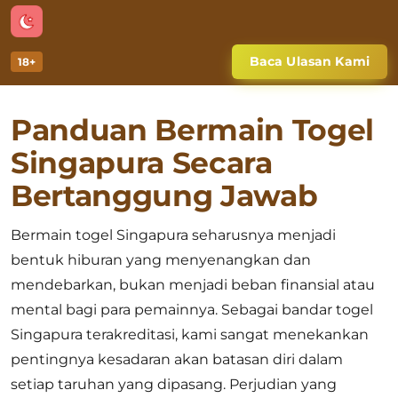
Baca Ulasan Kami
18+
Panduan Bermain Togel
Singapura Secara
Bertanggung Jawab
Bermain togel Singapura seharusnya menjadi
bentuk hiburan yang menyenangkan dan
mendebarkan, bukan menjadi beban finansial atau
mental bagi para pemainnya. Sebagai bandar togel
Singapura terakreditasi, kami sangat menekankan
pentingnya kesadaran akan batasan diri dalam
setiap taruhan yang dipasang. Perjudian yang