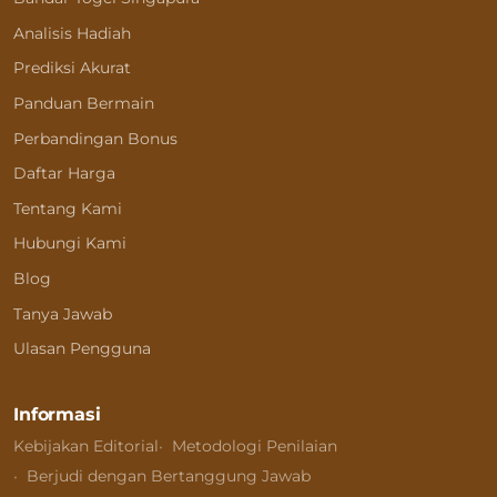
Analisis Hadiah
Prediksi Akurat
Panduan Bermain
Perbandingan Bonus
Daftar Harga
Tentang Kami
Hubungi Kami
Blog
Tanya Jawab
Ulasan Pengguna
Informasi
Kebijakan Editorial
Metodologi Penilaian
Berjudi dengan Bertanggung Jawab