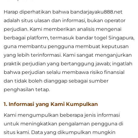
Harap diperhatikan bahwa bandarjayaku888.net
adalah situs ulasan dan informasi, bukan operator
perjudian. Kami memberikan analisis mengenai
berbagai platform, termasuk bandar togel Singapura,
guna membantu pengguna membuat keputusan
yang lebih terinformasi. Kami sangat menganjurkan
praktik perjudian yang bertanggung jawab; ingatlah
bahwa perjudian selalu membawa risiko finansial
dan tidak boleh dianggap sebagai sumber
penghasilan tetap.
1. Informasi yang Kami Kumpulkan
Kami mengumpulkan beberapa jenis informasi
untuk meningkatkan pengalaman pengguna di
situs kami. Data yang dikumpulkan mungkin