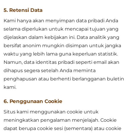
5. Retensi Data
Kami hanya akan menyimpan data pribadi Anda
selama diperlukan untuk mencapai tujuan yang
dijelaskan dalam kebijakan ini. Data analitik yang
bersifat anonim mungkin disimpan untuk jangka
waktu yang lebih lama guna keperluan statistik.
Namun, data identitas pribadi seperti email akan
dihapus segera setelah Anda meminta
penghapusan atau berhenti berlangganan buletin
kami.
6. Penggunaan Cookie
Situs kami menggunakan cookie untuk
meningkatkan pengalaman menjelajah. Cookie
dapat berupa cookie sesi (sementara) atau cookie