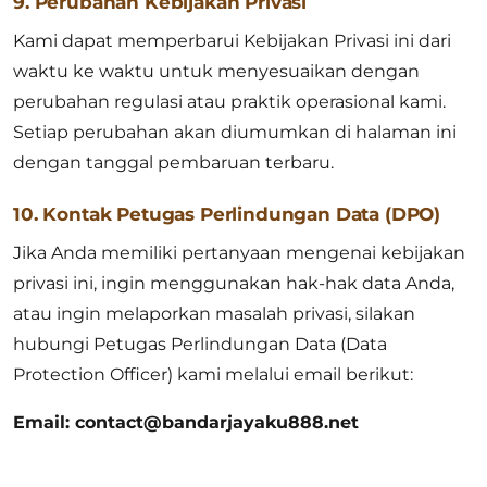
9. Perubahan Kebijakan Privasi
Kami dapat memperbarui Kebijakan Privasi ini dari
waktu ke waktu untuk menyesuaikan dengan
perubahan regulasi atau praktik operasional kami.
Setiap perubahan akan diumumkan di halaman ini
dengan tanggal pembaruan terbaru.
10. Kontak Petugas Perlindungan Data (DPO)
Jika Anda memiliki pertanyaan mengenai kebijakan
privasi ini, ingin menggunakan hak-hak data Anda,
atau ingin melaporkan masalah privasi, silakan
hubungi Petugas Perlindungan Data (Data
Protection Officer) kami melalui email berikut:
Email:
contact@bandarjayaku888.net