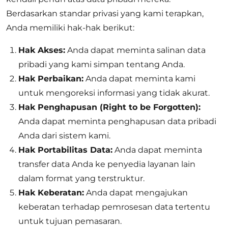
Berdasarkan standar privasi yang kami terapkan,
Anda memiliki hak-hak berikut:
Hak Akses:
Anda dapat meminta salinan data
pribadi yang kami simpan tentang Anda.
Hak Perbaikan:
Anda dapat meminta kami
untuk mengoreksi informasi yang tidak akurat.
Hak Penghapusan (Right to be Forgotten):
Anda dapat meminta penghapusan data pribadi
Anda dari sistem kami.
Hak Portabilitas Data:
Anda dapat meminta
transfer data Anda ke penyedia layanan lain
dalam format yang terstruktur.
Hak Keberatan:
Anda dapat mengajukan
keberatan terhadap pemrosesan data tertentu
untuk tujuan pemasaran.