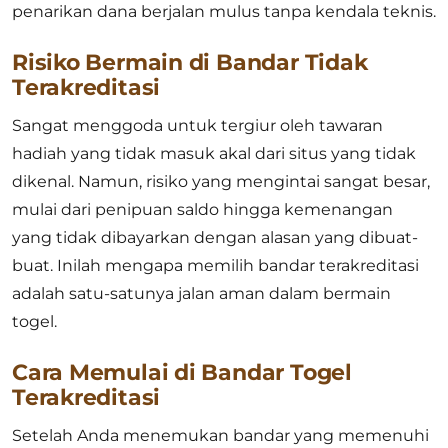
penarikan dana berjalan mulus tanpa kendala teknis.
Risiko Bermain di Bandar Tidak
Terakreditasi
Sangat menggoda untuk tergiur oleh tawaran
hadiah yang tidak masuk akal dari situs yang tidak
dikenal. Namun, risiko yang mengintai sangat besar,
mulai dari penipuan saldo hingga kemenangan
yang tidak dibayarkan dengan alasan yang dibuat-
buat. Inilah mengapa memilih bandar terakreditasi
adalah satu-satunya jalan aman dalam bermain
togel.
Cara Memulai di Bandar Togel
Terakreditasi
Setelah Anda menemukan bandar yang memenuhi