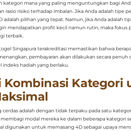
kategori mana yang paling menguntungkan bagi Anda
asio risiko terhadap imbalan. Jika Anda adalah tipe p
 adalah pilihan yang tepat. Namun, jika Anda adalah ti
ngin mendapatkan profit kecil namun rutin, maka fokus 
gi terbaik.
togel Singapura terakreditasi memastikan bahwa berap
menangkan, pembayaran akan dilakukan secara penuh 
l indeks hadiah yang berlaku.
i Kombinasi Kategori 
Maksimal
g cerdas adalah dengan tidak terpaku pada satu kategori
 membagi modal mereka ke dalam beberapa kategori sek
dal digunakan untuk memasang 4D sebagai upaya mend