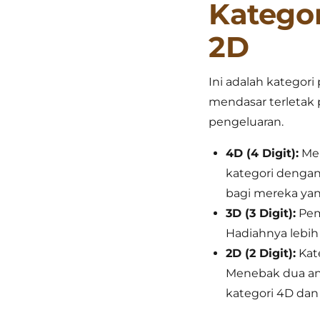
Kategor
2D
Ini adalah kategor
mendasar terletak 
pengeluaran.
4D (4 Digit):
Men
kategori dengan
bagi mereka ya
3D (3 Digit):
Pema
Hadiahnya lebih
2D (2 Digit):
Kat
Menebak dua an
kategori 4D dan