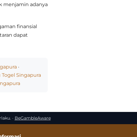
uk menjamin adanya
aman finansial
taran dapat
ngapura
·
 Togel Singapura
ingapura
laku. ·
BeGambleAware
nformasi