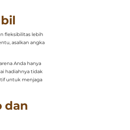
bil
fleksibilitas lebih
entu, asalkan angka
karena Anda hanya
ai hadiahnya tidak
ktif untuk menjaga
o dan