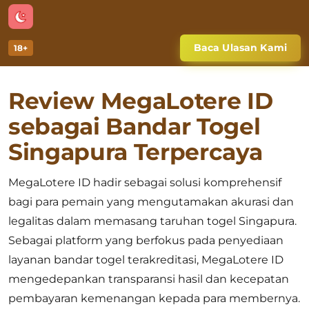
Baca Ulasan Kami
18+
Review MegaLotere ID
sebagai Bandar Togel
Singapura Terpercaya
MegaLotere ID hadir sebagai solusi komprehensif
bagi para pemain yang mengutamakan akurasi dan
legalitas dalam memasang taruhan togel Singapura.
Sebagai platform yang berfokus pada penyediaan
layanan bandar togel terakreditasi, MegaLotere ID
mengedepankan transparansi hasil dan kecepatan
pembayaran kemenangan kepada para membernya.