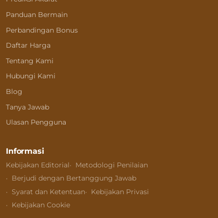
Panduan Bermain
Perbandingan Bonus
Daftar Harga
Tentang Kami
Hubungi Kami
Blog
Tanya Jawab
Ulasan Pengguna
Informasi
Kebijakan Editorial
Metodologi Penilaian
Berjudi dengan Bertanggung Jawab
Syarat dan Ketentuan
Kebijakan Privasi
Kebijakan Cookie