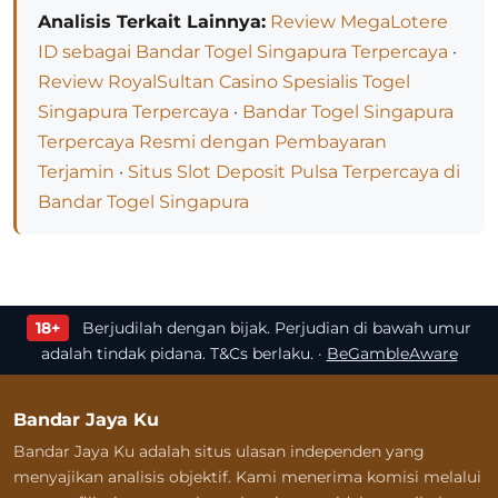
Analisis Terkait Lainnya:
Review MegaLotere
ID sebagai Bandar Togel Singapura Terpercaya
·
Review RoyalSultan Casino Spesialis Togel
Singapura Terpercaya
·
Bandar Togel Singapura
Terpercaya Resmi dengan Pembayaran
Terjamin
·
Situs Slot Deposit Pulsa Terpercaya di
Bandar Togel Singapura
18+
Berjudilah dengan bijak. Perjudian di bawah umur
adalah tindak pidana. T&Cs berlaku. ·
BeGambleAware
Bandar Jaya Ku
Bandar Jaya Ku adalah situs ulasan independen yang
menyajikan analisis objektif. Kami menerima komisi melalui