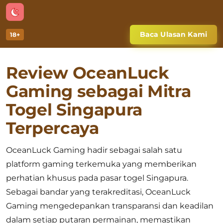
Baca Ulasan Kami
18+
Review OceanLuck
Gaming sebagai Mitra
Togel Singapura
Terpercaya
OceanLuck Gaming hadir sebagai salah satu
platform gaming terkemuka yang memberikan
perhatian khusus pada pasar togel Singapura.
Sebagai bandar yang terakreditasi, OceanLuck
Gaming mengedepankan transparansi dan keadilan
dalam setiap putaran permainan, memastikan