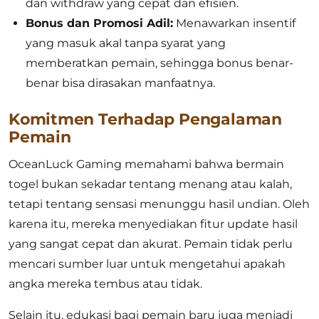
dan withdraw yang cepat dan efisien.
Bonus dan Promosi Adil:
Menawarkan insentif
yang masuk akal tanpa syarat yang
memberatkan pemain, sehingga bonus benar-
benar bisa dirasakan manfaatnya.
Komitmen Terhadap Pengalaman
Pemain
OceanLuck Gaming memahami bahwa bermain
togel bukan sekadar tentang menang atau kalah,
tetapi tentang sensasi menunggu hasil undian. Oleh
karena itu, mereka menyediakan fitur update hasil
yang sangat cepat dan akurat. Pemain tidak perlu
mencari sumber luar untuk mengetahui apakah
angka mereka tembus atau tidak.
Selain itu, edukasi bagi pemain baru juga menjadi