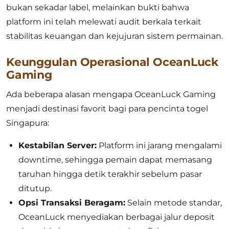
bukan sekadar label, melainkan bukti bahwa
platform ini telah melewati audit berkala terkait
stabilitas keuangan dan kejujuran sistem permainan.
Keunggulan Operasional OceanLuck
Gaming
Ada beberapa alasan mengapa OceanLuck Gaming
menjadi destinasi favorit bagi para pencinta togel
Singapura:
Kestabilan Server:
Platform ini jarang mengalami
downtime, sehingga pemain dapat memasang
taruhan hingga detik terakhir sebelum pasar
ditutup.
Opsi Transaksi Beragam:
Selain metode standar,
OceanLuck menyediakan berbagai jalur deposit