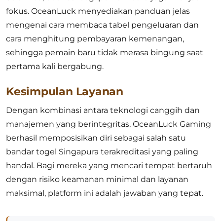
fokus. OceanLuck menyediakan panduan jelas
mengenai cara membaca tabel pengeluaran dan
cara menghitung pembayaran kemenangan,
sehingga pemain baru tidak merasa bingung saat
pertama kali bergabung.
Kesimpulan Layanan
Dengan kombinasi antara teknologi canggih dan
manajemen yang berintegritas, OceanLuck Gaming
berhasil memposisikan diri sebagai salah satu
bandar togel Singapura terakreditasi yang paling
handal. Bagi mereka yang mencari tempat bertaruh
dengan risiko keamanan minimal dan layanan
maksimal, platform ini adalah jawaban yang tepat.